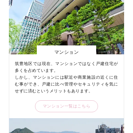
自社物件販売
2024年2月
土地
嘉麻市
自社物件販売
2024年1月
土地
嘉麻市
両手仲介
2025年1月
中古戸建
嘉穂郡桂川
両手仲介
2024年12月
土地
田川郡川崎
両手仲介
2024年11月
中古戸建
嘉穂郡桂川
マンション
両手仲介
2024年11月
中古戸建
嘉麻市
筑豊地区では現在、マンションではなく戸建住宅が
自社買取
2024年10月
中古戸建
田川郡福
多くを占めています。
両手仲介
2024年10月
中古戸建
田川市大
しかし、マンションには駅近や商業施設の近くに住
む事ができ、戸建に比べ管理やセキュリティを気に
両手仲介
2024年10月
土地
田川市大
せずに済むというメリットもあります。
両手仲介
2024年10月
中古戸建
飯塚市
マンション一覧はこちら
両手仲介
2024年10月
中古戸建
嘉穂郡桂川
両手仲介
2024年9月
土地
飯塚市
両手仲介
2024年9月
中古戸建
嘉麻市