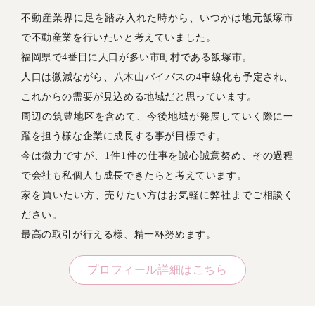
自社物件販売
2023年11月
中古戸建
飯塚市
不動産業界に足を踏み入れた時から、いつかは地元飯塚市
買い仲介
2023年10月
中古戸建
飯塚市
で不動産業を行いたいと考えていました。
福岡県で4番目に人口が多い市町村である飯塚市。
人口は微減ながら、八木山バイパスの4車線化も予定され、
これからの需要が見込める地域だと思っています。
周辺の筑豊地区を含めて、今後地域が発展していく際に一
躍を担う様な企業に成長する事が目標です。
今は微力ですが、1件1件の仕事を誠心誠意努め、その過程
で会社も私個人も成長できたらと考えています。
家を買いたい方、売りたい方はお気軽に弊社までご相談く
ださい。
最高の取引が行える様、精一杯努めます。
プロフィール詳細はこちら