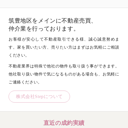
だき誠にありがとうございました。
筑豊地区をメインに不動産売買、
2026.7.13
物件一覧
【新着物件】飯塚市鯰田 売地
仲介業を行っております。
お客様が安心して不動産取引できる様、誠心誠意努めま
2026.7.10
お知らせ
【成約御礼】 飯塚市下三緒 オーナーチェンジ
す。
家を買いたい方、売りたい方はまずはお気軽にご相談
物件 ご契約いただき誠にありがとうございまし
ください。
た。
不動産業界は特殊で他社の物件も取り扱う事ができます。
2026.7.5
物件一覧
他社取り扱い物件で気になるものがある場合も、お気軽に
【新着物件】 飯塚市相田 中古戸建
ご連絡ください。
2026.7.2
お知らせ
株式会社Stepについて
【成約御礼】田川郡香春町大字中津原 中古戸
建 ご契約いただき誠にありがとうございまし
た。
直近の成約実績
2026.6.30
お知らせ