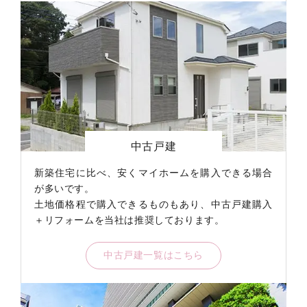
仲介
2025年8月
中古戸建
嘉麻市
自社買取
2025年7月
土地
嘉穂郡桂川
仲介
2025年7月
中古戸建
田川郡香春町
スクロールできます
自社買取
2025年6月
中古戸建
飯塚市
両手仲介
2025年6月
中古戸建
直方市大
自社物件販売
2025年6月
中古戸建
田川郡福
中古戸建
両手仲介
2025年5月
成約実績
飯塚市
新築住宅に比べ、安くマイホームを購入できる場合
両手仲介
2025年5月
中古戸建
嘉麻
が多いです。
土地価格程で購入できるものもあり、中古戸建購入
両手仲介
2025年5月
中古戸建
飯塚市
＋リフォームを当社は推奨しております。
両手仲介
2025年4月
成約実績
田川郡福
両手仲介
2025年3月
中古戸建
嘉麻市
中古戸建一覧はこちら
自社買取
2025年2月
中古戸建
嘉穂郡桂川
両手仲介
2025年2月
中古戸建
田川郡香春町