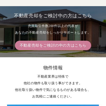
仲介
2026年5月
中古戸建
田川郡川崎町
仲介
2026年5月
土地
田川市大
不動産売却をご検討中の方はこちら
自社買取
2026年4月
中古戸建
飯塚市
仲介
2026年3月
中古戸建
直方市大
売買取引件数200件以上の代表が
あなたの不動産売却をしっかりサポートします。
仲介
2026年3月
中古戸建
嘉麻市
仲介
2026年3月
マンション
直方市
不動産売却をご検討の中の方はこちら
仲介
2026年3月
中古戸建
福岡市南
仲介
2026年2月
中古戸建
嘉麻
仲介
2026年2月
中古戸建
飯塚市
物件情報
仲介
2026年2月
マンション
飯塚市
不動産業界は特殊で
仲介
2026年2月
中古戸建
嘉麻市
他社の物件も取り扱う事ができます。
仲介
2026年1月
土地
飯塚市
他社取り扱い物件で気になるものがある場合も、
お気軽にご連絡ください。
自社買取
2026年1月
中古戸建
嘉穂郡桂川
仲介
2026年1月
中古戸建
飯塚市