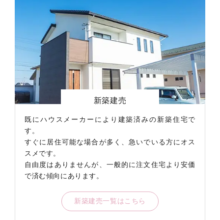
仲介
2025年12月
土地
飯塚市
自社買取
2025年12月
中古戸建
飯塚市
仲介
2025年12月
中古戸建
嘉麻
自社買取
2025年11月
中古戸建
飯塚市
仲介
2025年11月
中古戸建
直方市大
仲介
2025年11月
中古戸建
飯塚市
新築建売
自社物件販売
2025年11月
中古戸建
飯塚市
既にハウスメーカーにより建築済みの新築住宅で
す。
買取
2025年11月
中古戸建
嘉麻市
すぐに居住可能な場合が多く、急いでいる方にオス
買取
2025年10月
中古戸建
嘉麻市
スメです。
自由度はありませんが、一般的に注文住宅より安価
仲介
2025年10月
中古戸建
嘉麻市嘉
で済む傾向にあります。
仲介
2025年9月
中古戸建
飯塚市
自社買取
2025年9月
マンション
飯塚市
新築建売一覧はこちら
仲介
2025年8月
中古戸建
飯塚市