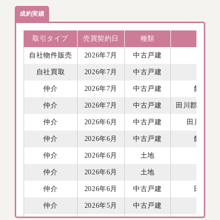
【成約御礼】田川郡福智町赤池 中古戸建 ご契
成約実績
約いただき誠にありがとうございました。
取引タイプ
売買契約日
種類
エリ
自社物件販売
2026年7月
中古戸建
飯塚市
自社買取
2026年7月
中古戸建
嘉麻市
仲介
2026年7月
中古戸建
飯塚市
仲介
2026年7月
中古戸建
田川郡香春町
仲介
2026年6月
中古戸建
田川郡福
仲介
2026年6月
中古戸建
飯塚市
仲介
2026年6月
土地
飯塚市
仲介
2026年6月
土地
嘉麻市
仲介
2026年6月
中古戸建
田川市
仲介
2026年5月
中古戸建
嘉麻市