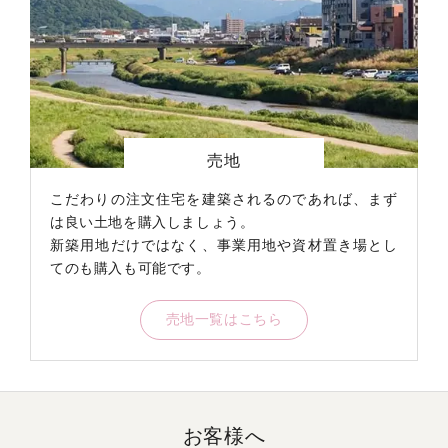
自社買取
2024年8月
中古戸建
田川郡川崎
買い仲介
2024年7月
土地
飯塚市
買い仲介
2024年5月
土地
飯塚市
自社買取
2024年5月
土地
嘉麻市
売り仲介
2024年5月
中古戸建
嘉麻市稲
売地
両手仲介
2024年3月
中古戸建
飯塚市
こだわりの注文住宅を建築されるのであれば、まず
両手仲介
2024年3月
マンション
飯塚市
は良い土地を購入しましょう。
新築用地だけではなく、事業用地や資材置き場とし
自社買取
2024年3月
中古戸建
嘉麻
てのも購入も可能です。
両手仲介
2024年3月
土地
嘉麻市
売地一覧はこちら
両手仲介
2024年2月
中古戸建
嘉麻市
両手仲介
2023年12月
中古戸建
飯塚市
両手仲介
2023年12月
中古戸建
嘉穂郡桂川
両手仲介
2023年12月
中古戸建
飯塚市
お客様へ