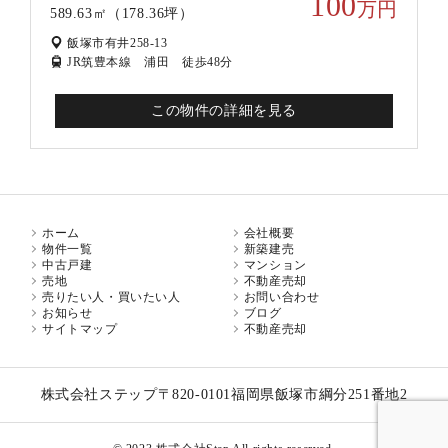
100
万円
589.63㎡（178.36坪）
飯塚市有井258-13
JR筑豊本線 浦田 徒歩48分
この物件の詳細を見る
ホーム
会社概要
物件一覧
新築建売
中古戸建
マンション
売地
不動産売却
売りたい人・買いたい人
お問い合わせ
お知らせ
ブログ
サイトマップ
不動産売却
株式会社ステップ
〒820-0101
福岡県飯塚市綱分251番地2