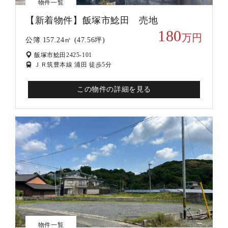
物件一覧
【新着物件】飯塚市鯰田 売地
180
万円
公簿 157.24㎡ (47.56坪)
飯塚市鯰田2425-101
ＪＲ筑豊本線 浦田 徒歩5分
この物件の詳細を見る
物件一覧