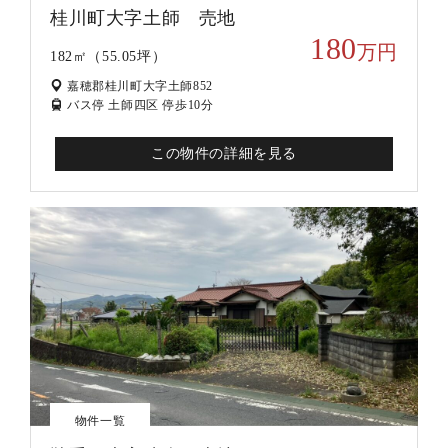
桂川町大字土師 売地
180
万円
182㎡（55.05坪）
嘉穂郡桂川町大字土師852
バス停 土師四区 停歩10分
この物件の詳細を見る
物件一覧