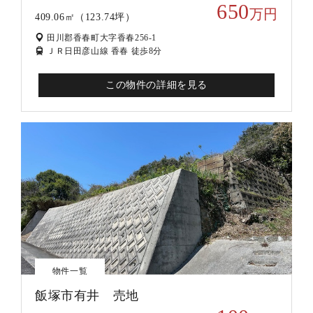
650
万円
409.06㎡（123.74坪）
田川郡香春町大字香春256-1
ＪＲ日田彦山線 香春 徒歩8分
この物件の詳細を見る
物件一覧
飯塚市有井 売地