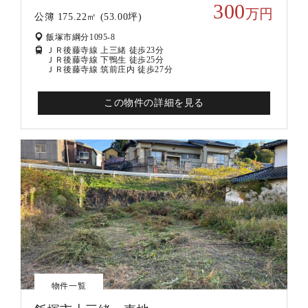
300
万円
公簿 175.22㎡ (53.00坪)
飯塚市綱分1095-8
ＪＲ後藤寺線 上三緒 徒歩23分
ＪＲ後藤寺線 下鴨生 徒歩25分
ＪＲ後藤寺線 筑前庄内 徒歩27分
この物件の詳細を見る
物件一覧