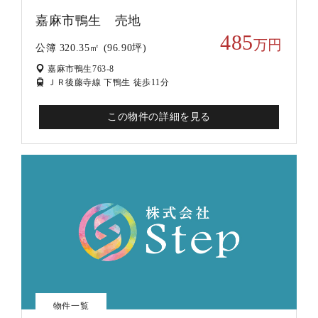
嘉麻市鴨生 売地
485
万円
公簿 320.35㎡ (96.90坪)
嘉麻市鴨生763-8
ＪＲ後藤寺線 下鴨生 徒歩11分
この物件の詳細を見る
物件一覧