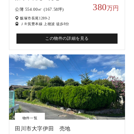
380
万円
公簿 554.00㎡ (167.58坪)
飯塚市長尾1289-2
ＪＲ筑豊本線 上穂波 徒歩8分
この物件の詳細を見る
物件一覧
田川市大字伊田 売地