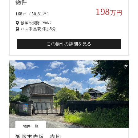
物件
198
万円
168㎡（50.81坪）
飯塚市潤野1296-2
バス停 黒萩 停歩5分
この物件の詳細を見る
物件一覧
飯塚市赤坂 売地