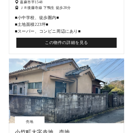
嘉麻市平1548
ＪＲ後藤寺線 下鴨生 徒歩28分
■小中学校、徒歩圏内■
■土地面積223坪■
■スーパー、コンビニ周辺にあり■
この物件の詳細を見る
売地
小竹町大字赤地 売地