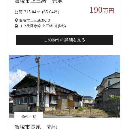
飯塚市上三緒 売地
190
万円
公簿 215.04㎡ (65.04坪)
飯塚市上三緒362-3
ＪＲ後藤寺線 上三緒 徒歩6分
この物件の詳細を見る
物件一覧
飯塚市長尾 売地