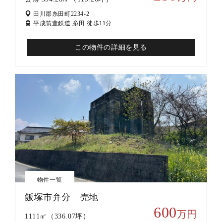
田川郡糸田町2234-2
平成筑豊鉄道 糸田 徒歩11分
この物件の詳細を見る
物件一覧
飯塚市弁分 売地
600
万円
1111㎡（336.07坪）