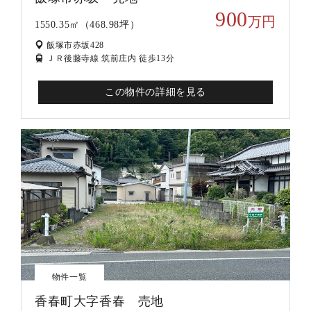
900
万円
1550.35㎡（468.98坪）
飯塚市赤坂428
ＪＲ後藤寺線 筑前庄内 徒歩13分
この物件の詳細を見る
物件一覧
香春町大字香春 売地