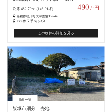
490
万円
公簿 482.70㎡ (146.01坪)
嘉穂郡桂川町大字吉隈336-44
バス停 又手 徒歩3分
この物件の詳細を見る
物件一覧
飯塚市綱分 売地