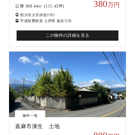
380
万円
公簿 368.44㎡ (111.45坪)
田川市大字伊田3785
平成筑豊鉄道 上伊田 徒歩12分
この物件の詳細を見る
物件一覧
嘉麻市漆生 土地