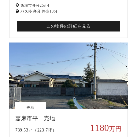
飯塚市弁分253-4
バス停 弁分 停歩10分
この物件の詳細を見る
売地
嘉麻市平 売地
1180
万円
739.53㎡（223.7坪）