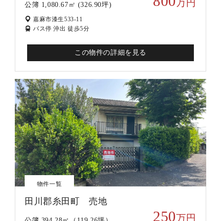
800
万円
公簿 1,080.67㎡ (326.90坪)
嘉麻市漆生533-11
バス停 沖出 徒歩5分
この物件の詳細を見る
物件一覧
田川郡糸田町 売地
250
万円
公簿 394.28㎡（119.26坪）