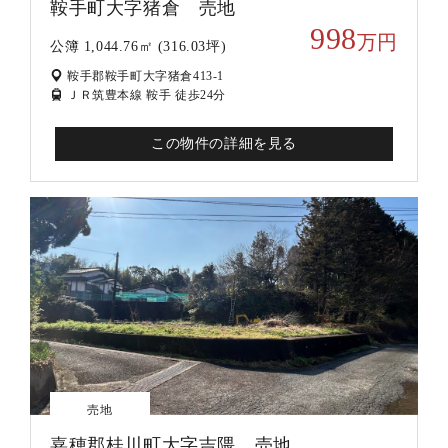
鞍手町大字猪倉 売地
998
万円
公簿 1,044.76㎡ (316.03坪)
鞍手郡鞍手町大字猪倉413-1
ＪＲ筑豊本線 鞍手 徒歩24分
この物件の詳細を見る
売地
嘉穂郡桂川町大字吉隈 売地