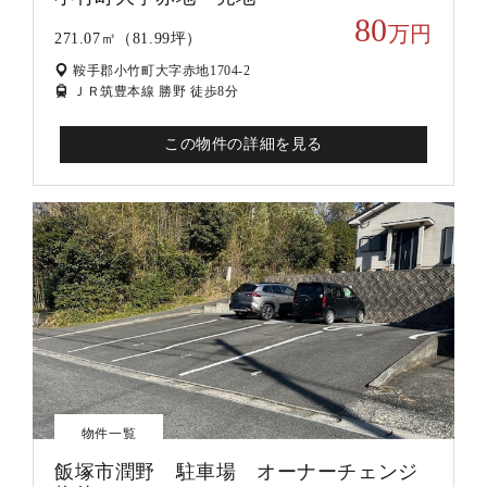
80
万円
271.07㎡（81.99坪）
鞍手郡小竹町大字赤地1704-2
ＪＲ筑豊本線 勝野 徒歩8分
この物件の詳細を見る
物件一覧
飯塚市潤野 駐車場 オーナーチェンジ